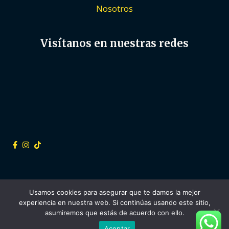
Nosotros
Visítanos en nuestras redes
Usamos cookies para asegurar que te damos la mejor
experiencia en nuestra web. Si continúas usando este sitio,
Copyright © 2022 Bolsas Trilaminadas - Design by
360
asumiremos que estás de acuerdo con ello.
Creative Media
Aceptar